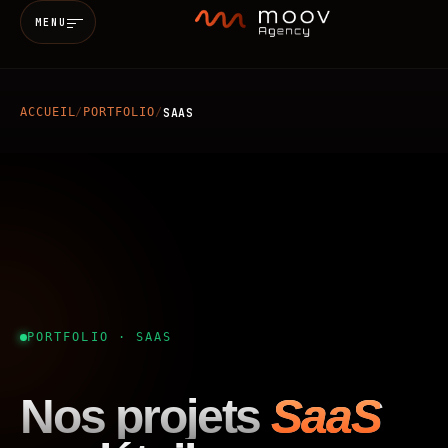
MENU
ACCUEIL
/
PORTFOLIO
/
SAAS
Accueil
Qui sommes-nous
Services
MARKETING & SEO
BRANDING
Réalisations
PORTFOLIO · SAAS
WEB
MOBILE
IA
Blog
Nos projets
SaaS