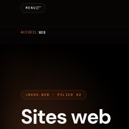
MENU
Accueil
ACCUEIL
/
WEB
Qui sommes-
Services
MARKETING & SEO
BRANDIN
Réalisations
MOOV.WEB · PILIER 02
Blog
Sites web
Contact