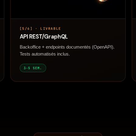
[5/6] · LIVRABLE
API REST/GraphQL
Backoffice + endpoints documentés (OpenAPI).
Tests automatisés inclus.
3-5 SEM.