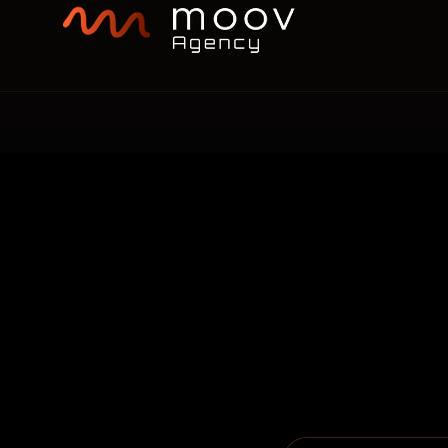
nous
G
WEB
MOBILE
IA