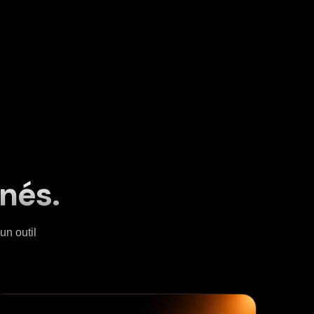
gnés.
n outil