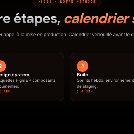
[03] · NOTRE MÉTHODE
re étapes,
calendrier 
r appel à la mise en production. Calendrier verrouillé avant le 
2
3
esign system
Build
quettes Figma + composants
Sprints hebdo, environnemen
cumentés.
de staging.
2 SEM.
2-6 SEM.