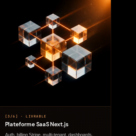
[3/6] · LIVRABLE
Plateforme SaaS Next.js
Auth, billing Stripe, multi-tenant, dashboards.