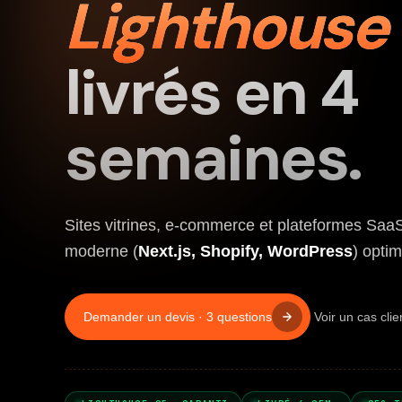
Lighthouse
livrés en 4
semaines.
Sites vitrines, e-commerce et plateformes Saa
moderne (
Next.js, Shopify, WordPress
) opti
Demander un devis · 3 questions
Voir un cas cli