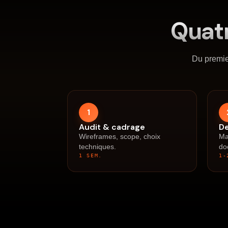
Quat
Du premie
1
Audit & cadrage
D
Wireframes, scope, choix
Ma
techniques.
do
1 SEM.
1-