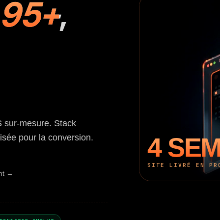
 95+
,
S sur-mesure. Stack
4 SEM
misée pour la conversion.
SITE LIVRÉ EN PR
ent →