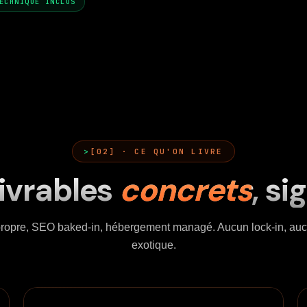
ECHNIQUE INCLUS
[02] · CE QU'ON LIVRE
livrables
concrets
, si
ropre, SEO baked-in, hébergement managé. Aucun lock-in, aucu
exotique.