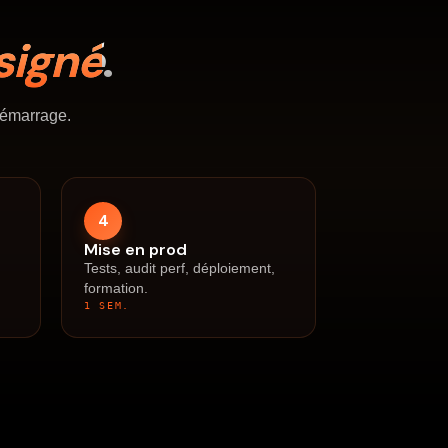
signé
.
démarrage.
4
Mise en prod
t
Tests, audit perf, déploiement,
formation.
1 SEM.