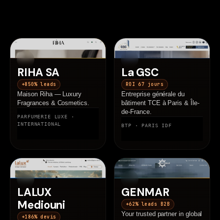
2024
2024
RIHA SA
La GSC
+850% leads
ROI 67 jours
Maison Riha — Luxury
Entreprise générale du
Fragrances & Cosmetics.
bâtiment TCE à Paris & Île-
de-France.
PARFUMERIE LUXE ·
INTERNATIONAL
BTP · PARIS IDF
2024
2024
LALUX
GENMAR
Mediouni
+62% leads B2B
Your trusted partner in global
+186% devis