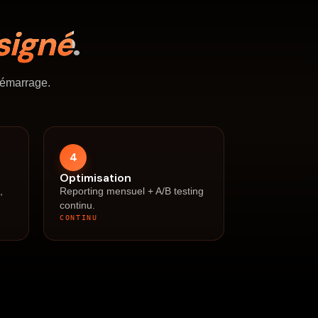
signé
.
démarrage.
4
Optimisation
,
Reporting mensuel + A/B testing
continu.
CONTINU