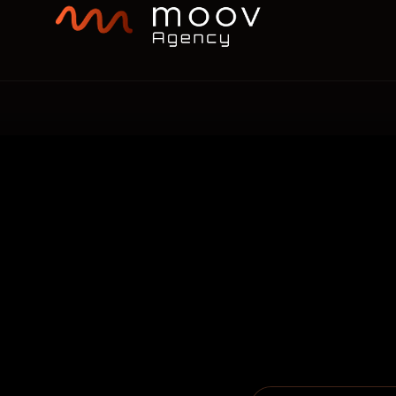
nous
G
WEB
MOBILE
IA