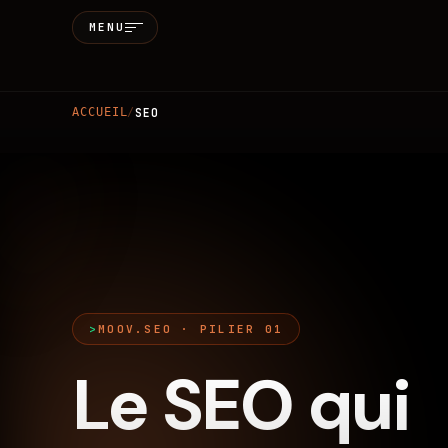
MENU
Accueil
ACCUEIL
/
SEO
Qui sommes-
Services
MARKETING & SEO
BRANDIN
Réalisations
MOOV.SEO · PILIER 01
Blog
Le SEO qui
Contact