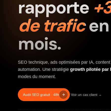
rapporte
+
de trafic
en 
mois.
SEO technique, ads optimisées par IA, content
automation. Une stratégie
growth pilotée par 
modes du moment.
Audit SEO gratuit · 48h
Voir un cas client →