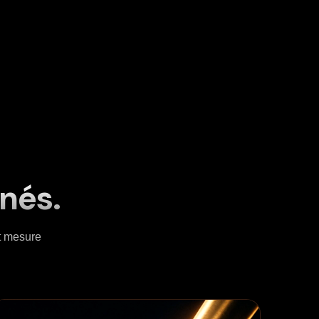
gnés.
et mesure