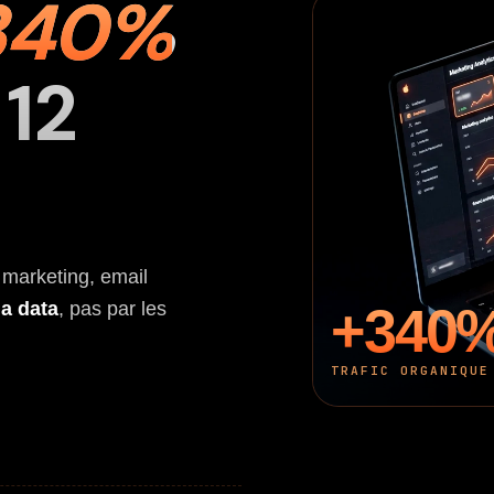
340%
12
 marketing, email
+340
la data
, pas par les
TRAFIC ORGANIQUE