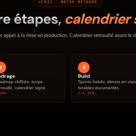
[03] · NOTRE MÉTHODE
re étapes,
calendrier 
r appel à la mise en production. Calendrier verrouillé avant le 
2
3
adrage
Build
admap chiffrée, scope
Sprints hebdo, démos en visio
rrouillé, calendrier signé.
livrables documentés.
SEM.
2-6 SEM.