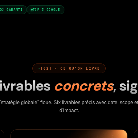
0J GARANTI
TOP 3 GOOGLE
[02] · CE QU'ON LIVRE
livrables
concrets
, si
stratégie globale" floue. Six livrables précis avec date, scope 
d'impact.