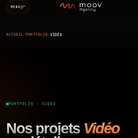
MENU
ACCUEIL
/
PORTFOLIO
/
VIDÉO
Accueil
Qui sommes-nous
Services
MARKETING & SEO
BRANDING
Réalisations
PORTFOLIO · VIDÉO
WEB
MOBILE
IA
Blog
Nos projets
Vidéo