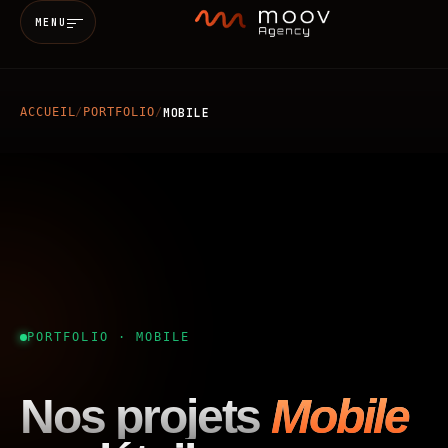
MENU
ACCUEIL
/
PORTFOLIO
/
MOBILE
Accueil
Qui sommes-nous
Services
MARKETING & SEO
BRANDING
Réalisations
PORTFOLIO · MOBILE
WEB
MOBILE
IA
Blog
Nos projets
Mobile