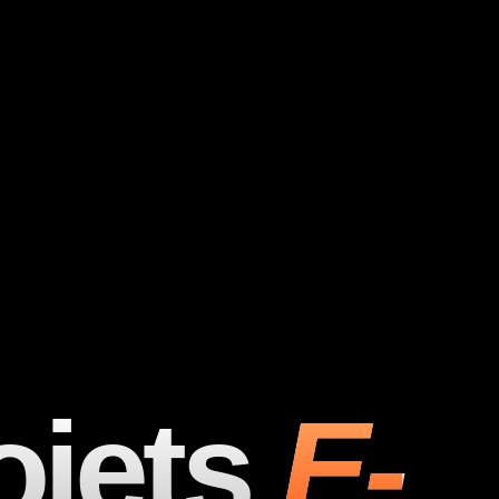
ojets
E-