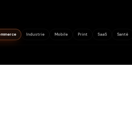
ommerce
Industrie
Mobile
Print
SaaS
Santé
o
Makeda