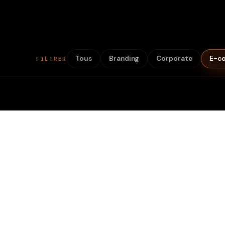
Tous
Branding
Corporate
E-c
FILTRER
Pascale Marx
Ling