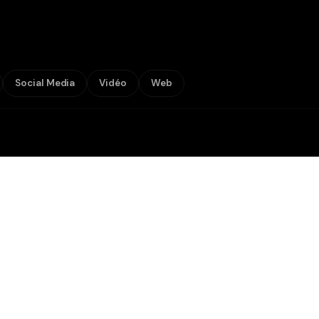
Social Media
Vidéo
Web
2024
MyPharmacy
47k commandes/an
Première pharmacie e-commerce
certifiée du marché tunisien.
E-SANTÉ · TUNISIE
WooCommerce
OCR/IA
AWS