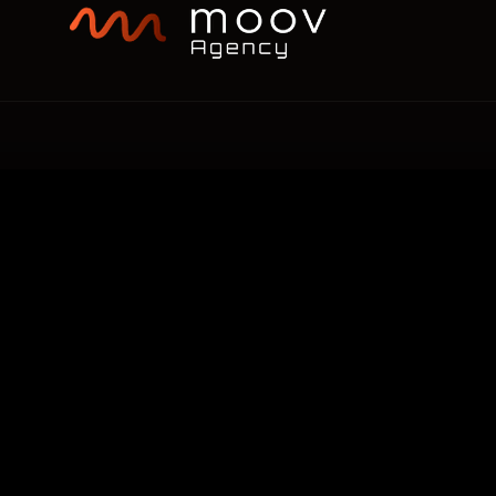
nous
G
WEB
MOBILE
IA