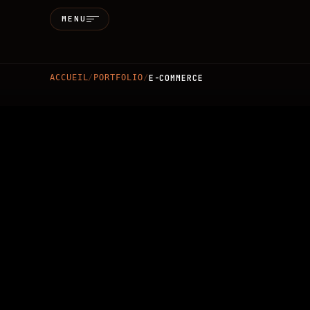
MENU
Accueil
ACCUEIL
/
PORTFOLIO
/
E-COMMERCE
Qui sommes-
Services
MARKETING & SEO
BRANDIN
Réalisations
Blog
Contact