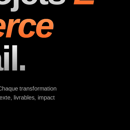
rce
l.
Chaque transformation
xte, livrables, impact