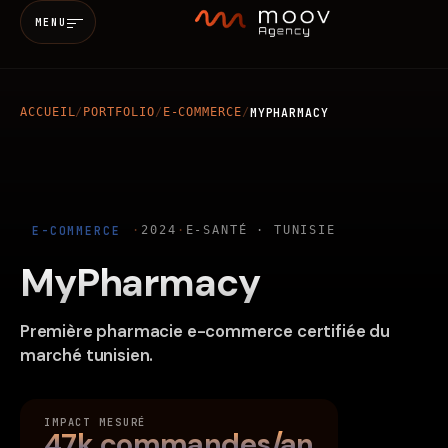
MENU
ACCUEIL
/
PORTFOLIO
/
E-COMMERCE
/
MYPHARMACY
Accueil
Qui sommes-nous
E-COMMERCE
·
2024
·
E-SANTÉ · TUNISIE
Services
MyPharmacy
MARKETING & SEO
BRANDING
Réalisations
Première pharmacie e-commerce certifiée du
marché tunisien.
WEB
MOBILE
IA
Blog
IMPACT MESURÉ
47k commandes/an