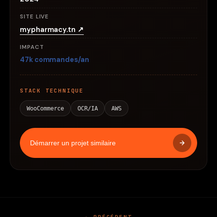
SITE LIVE
mypharmacy.tn ↗
IMPACT
47k commandes/an
STACK TECHNIQUE
WooCommerce
OCR/IA
AWS
Démarrer un projet similaire