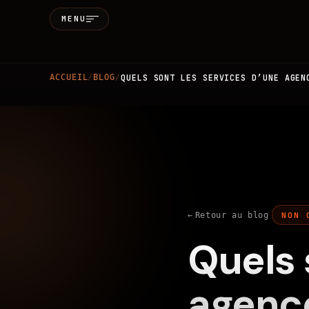
MENU
Accueil
ACCUEIL
/
BLOG
/
QUELS SONT LES SERVICES D’UNE AGEN
Qui sommes-
Services
MARKETING & SEO
BRANDIN
Réalisations
Retour au blog
NON 
Quels 
Blog
agenc
Contact