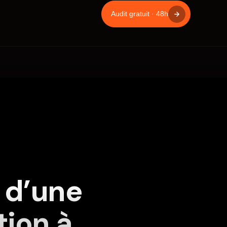
Audit gratuit · 48h
 d’une
ion à