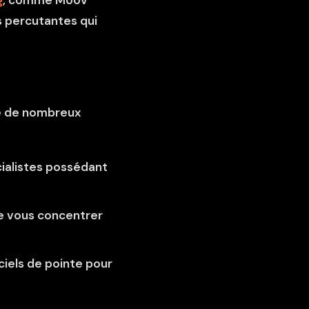
g
, comme Moov
s percutantes qui
 de nombreux
cialistes possédant
e vous concentrer
ciels de pointe pour