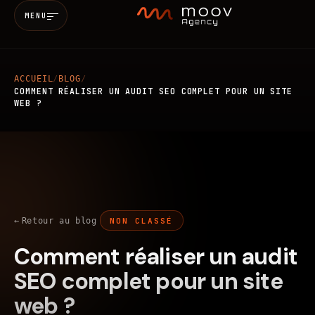
MENU
ACCUEIL
/
BLOG
/
Accueil
COMMENT RÉALISER UN AUDIT SEO COMPLET POUR UN SITE
WEB ?
Qui sommes-nous
Services
MARKETING & SEO
BRANDING
Retour au blog
NON CLASSÉ
Réalisations
Comment réaliser un audit
WEB
MOBILE
IA
Blog
SEO complet pour un site
web ?