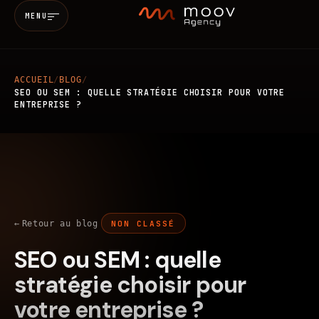
MENU
ACCUEIL
/
BLOG
/
Accueil
SEO OU SEM : QUELLE STRATÉGIE CHOISIR POUR VOTRE
ENTREPRISE ?
Qui sommes-nous
Services
MARKETING & SEO
BRANDING
Retour au blog
NON CLASSÉ
Réalisations
SEO ou SEM : quelle
WEB
MOBILE
IA
Blog
stratégie choisir pour
votre entreprise ?