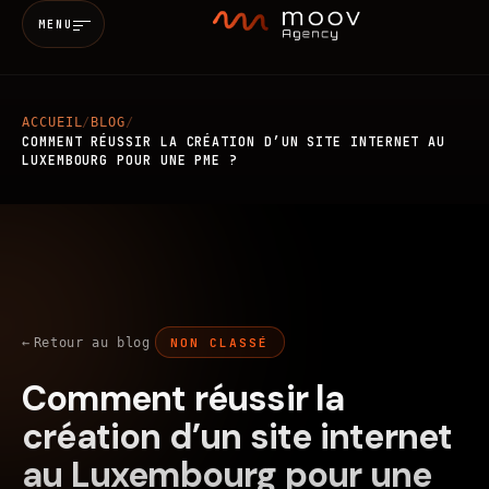
MENU
ACCUEIL
/
BLOG
/
Accueil
COMMENT RÉUSSIR LA CRÉATION D’UN SITE INTERNET AU
LUXEMBOURG POUR UNE PME ?
Qui sommes-nous
Services
MARKETING & SEO
BRANDING
Retour au blog
NON CLASSÉ
Réalisations
Comment réussir la
WEB
MOBILE
IA
Blog
création d’un site internet
au Luxembourg pour une