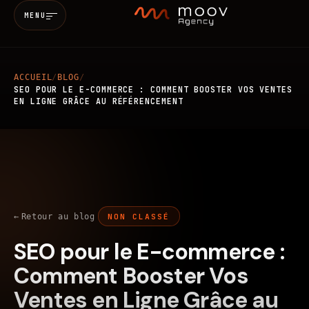
MENU
ACCUEIL
/
BLOG
/
Accueil
SEO POUR LE E-COMMERCE : COMMENT BOOSTER VOS VENTES
EN LIGNE GRÂCE AU RÉFÉRENCEMENT
Qui sommes-nous
Services
MARKETING & SEO
BRANDING
Retour au blog
NON CLASSÉ
Réalisations
SEO pour le E-commerce :
WEB
MOBILE
IA
Blog
Comment Booster Vos
Ventes en Ligne Grâce au