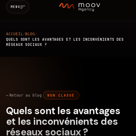
MENU
ACCUEIL
/
BLOG
/
Accueil
QUELS SONT LES AVANTAGES ET LES INCONVÉNIENTS DES
RÉSEAUX SOCIAUX ?
Qui sommes-nous
Services
MARKETING & SEO
BRANDING
Retour au blog
NON CLASSÉ
Réalisations
Quels sont les avantages
WEB
MOBILE
IA
Blog
et les inconvénients des
réseaux sociaux ?