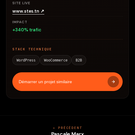
SITE LIVE
www.stes.tn ↗
IMPACT
+340% trafic
STACK TECHNIQUE
WordPress
WooCommerce
B2B
Démarrer un projet similaire
← PRÉCÉDENT
Pascale Marx