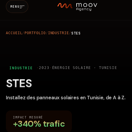
MENU
ACCUEIL
/
PORTFOLIO
/
INDUSTRIE
/
STES
Accueil
Qui sommes-nous
INDUSTRIE
·
2023
·
ÉNERGIE SOLAIRE · TUNISIE
Services
STES
MARKETING & SEO
BRANDING
Réalisations
Installez des panneaux solaires en Tunisie, de A à Z.
WEB
MOBILE
IA
Blog
IMPACT MESURÉ
+340% trafic