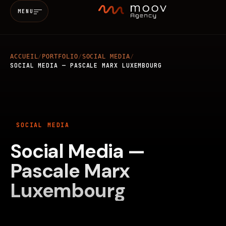
MENU
ACCUEIL
/
PORTFOLIO
/
SOCIAL MEDIA
/
Accueil
SOCIAL MEDIA — PASCALE MARX LUXEMBOURG
Qui sommes-nous
SOCIAL MEDIA
Services
Social Media —
MARKETING & SEO
BRANDING
Réalisations
Pascale Marx
WEB
MOBILE
IA
Luxembourg
Blog