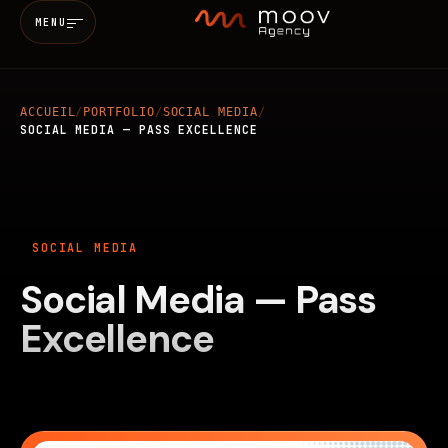
MENU
ACCUEIL
/
PORTFOLIO
/
SOCIAL MEDIA
/
Accueil
SOCIAL MEDIA — PASS EXCELLENCE
Qui sommes-nous
SOCIAL MEDIA
Services
Social Media — Pass
MARKETING & SEO
BRANDING
Réalisations
Excellence
WEB
MOBILE
IA
Blog