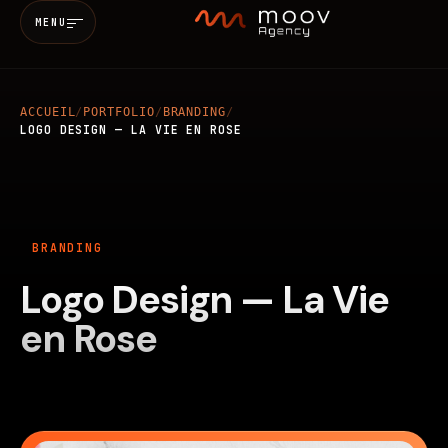
MENU
ACCUEIL
/
PORTFOLIO
/
BRANDING
/
Accueil
LOGO DESIGN — LA VIE EN ROSE
Qui sommes-nous
BRANDING
Services
Logo Design — La Vie
MARKETING & SEO
BRANDING
Réalisations
en Rose
WEB
MOBILE
IA
Blog