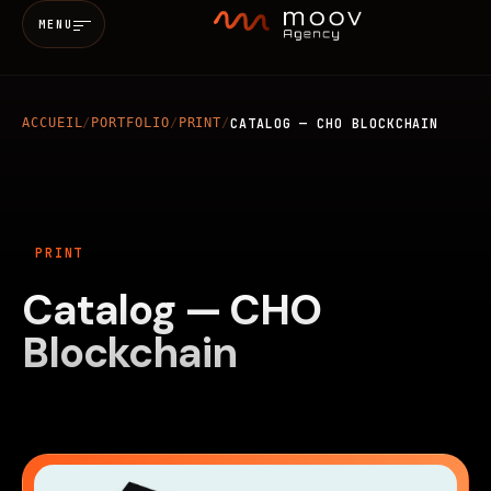
MENU
ACCUEIL
/
PORTFOLIO
/
PRINT
/
CATALOG — CHO BLOCKCHAIN
Accueil
Qui sommes-nous
PRINT
Services
Catalog — CHO
Blockchain
MARKETING & SEO
BRANDING
Réalisations
WEB
MOBILE
IA
Blog