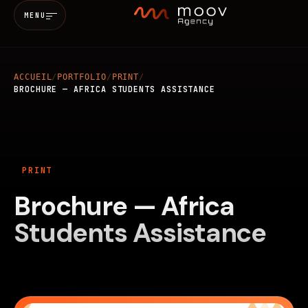
MENU
ACCUEIL
/
PORTFOLIO
/
PRINT
/
Accueil
BROCHURE — AFRICA STUDENTS ASSISTANCE
Qui sommes-nous
PRINT
Services
Brochure — Africa
MARKETING & SEO
BRANDING
Réalisations
Students Assistance
WEB
MOBILE
IA
Blog